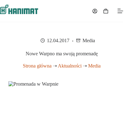
Przejdź
do
Koszyk
treści
12.04.2017
Media
Nowe Warpno ma swoją promenadę
Strona główna
➝
Aktualności
➝
Media