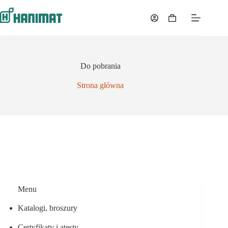
Przejdź
do
Koszyk
treści
Do pobrania
Strona główna
Menu
Katalogi, broszury
Certyfikaty i atesty