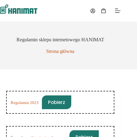
Przejdź
do
Koszyk
treści
Regulamin sklepu internetowego HANIMAT
Strona główna
Pobierz
Regulamin 2023