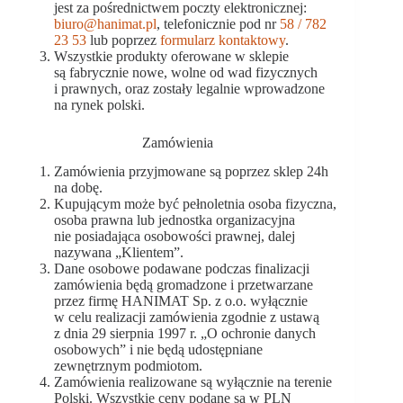
jest za pośrednictwem poczty elektronicznej:
biuro@hanimat.pl
, telefonicznie pod nr
58 / 782
23 53
lub poprzez
formularz kontaktowy
.
Wszystkie produkty oferowane w sklepie
są fabrycznie nowe, wolne od wad fizycznych
i prawnych, oraz zostały legalnie wprowadzone
na rynek polski.
Zamówienia
Zamówienia przyjmowane są poprzez sklep 24h
na dobę.
Kupującym może być pełnoletnia osoba fizyczna,
osoba prawna lub jednostka organizacyjna
nie posiadająca osobowości prawnej, dalej
nazywana „Klientem”.
Dane osobowe podawane podczas finalizacji
zamówienia będą gromadzone i przetwarzane
przez firmę HANIMAT Sp. z o.o. wyłącznie
w celu realizacji zamówienia zgodnie z ustawą
z dnia 29 sierpnia 1997 r. „O ochronie danych
osobowych” i nie będą udostępniane
zewnętrznym podmiotom.
Zamówienia realizowane są wyłącznie na terenie
Polski. Wszystkie ceny podane są w PLN