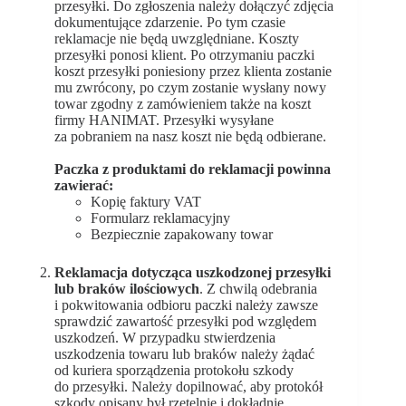
przesyłki. Do zgłoszenia należy dołączyć zdjęcia
dokumentujące zdarzenie. Po tym czasie
reklamacje nie będą uwzględniane. Koszty
przesyłki ponosi klient. Po otrzymaniu paczki
koszt przesyłki poniesiony przez klienta zostanie
mu zwrócony, po czym zostanie wysłany nowy
towar zgodny z zamówieniem także na koszt
firmy HANIMAT. Przesyłki wysyłane
za pobraniem na nasz koszt nie będą odbierane.
Paczka z produktami do reklamacji powinna
zawierać:
Kopię faktury VAT
Formularz reklamacyjny
Bezpiecznie zapakowany towar
Reklamacja dotycząca uszkodzonej przesyłki
lub braków ilościowych
. Z chwilą odebrania
i pokwitowania odbioru paczki należy zawsze
sprawdzić zawartość przesyłki pod względem
uszkodzeń. W przypadku stwierdzenia
uszkodzenia towaru lub braków należy żądać
od kuriera sporządzenia protokołu szkody
do przesyłki. Należy dopilnować, aby protokół
szkody opisany był rzetelnie i dokładnie.