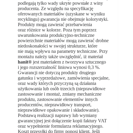
podlegają tylko wady ukryte powstałe z winy
producenta. Ze względu na specyfikację
oferowanych materiałów (uzyskane w wyniku
recyklingu) gwarancja nie obejmuje kolorystyki.
Produkty mogą zawierać przebarwienia
oraz różnice w kolorze. Poza tym poprzez
uwarunkowania produkcyjno-techniczne
powierzchnie materiałów mogą zawierać drobne
niedoskonałości w swojej strukturze, które
nie mają wpływu na parametry techniczne. Przy
montażu należy także uwzględnić, iż materiał
hanit®
jest materiałem z tworzywa sztucznego
i jego rozszerzalność liniowa wynosi 0,3 %.
Gwarancji nie dotyczą produkty drugiego
gatunku i wyprzedażowe, zamówienia specjalne,
oraz wady których przyczyną są działania
użytkowania lub osób trzecich (nieprawidłowe
zastosowanie i montaż, zmiany mechaniczne
produktu, zastosowanie elementów innych
producentów, nieprawidłowy transport,
nieprawidłowe opakowanie i składowanie).
Podstawą realizacji naprawy lub wymiany
gwarancyjnej jest dołączenie kopii faktury VAT
oraz wypełnienie formularza reklamacyjnego.
Koszt przesyłki do firmy ponosi klient. Jeśli