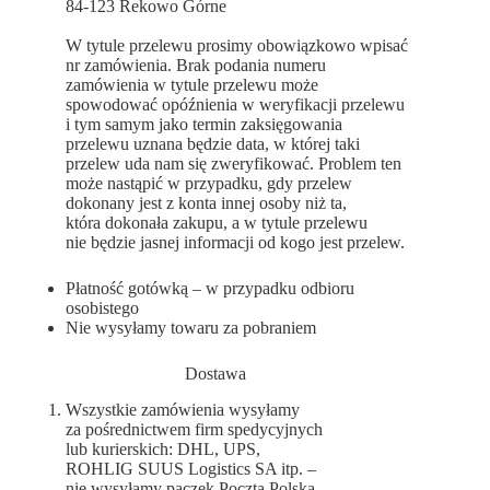
84-123 Rekowo Górne
W tytule przelewu prosimy obowiązkowo wpisać
nr zamówienia. Brak podania numeru
zamówienia w tytule przelewu może
spowodować opóźnienia w weryfikacji przelewu
i tym samym jako termin zaksięgowania
przelewu uznana będzie data, w której taki
przelew uda nam się zweryfikować. Problem ten
może nastąpić w przypadku, gdy przelew
dokonany jest z konta innej osoby niż ta,
która dokonała zakupu, a w tytule przelewu
nie będzie jasnej informacji od kogo jest przelew.
Płatność gotówką – w przypadku odbioru
osobistego
Nie wysyłamy towaru za pobraniem
Dostawa
Wszystkie zamówienia wysyłamy
za pośrednictwem firm spedycyjnych
lub kurierskich: DHL, UPS,
ROHLIG SUUS Logistics SA itp. –
nie wysyłamy paczek Pocztą Polską