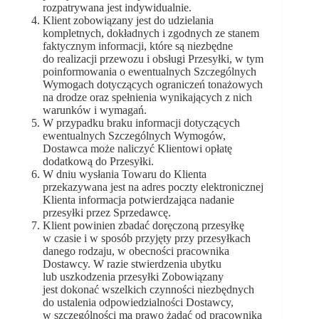
rozpatrywana jest indywidualnie.
Klient zobowiązany jest do udzielania
kompletnych, dokładnych i zgodnych ze stanem
faktycznym informacji, które są niezbędne
do realizacji przewozu i obsługi Przesyłki, w tym
poinformowania o ewentualnych Szczególnych
Wymogach dotyczących ograniczeń tonażowych
na drodze oraz spełnienia wynikających z nich
warunków i wymagań.
W przypadku braku informacji dotyczących
ewentualnych Szczególnych Wymogów,
Dostawca może naliczyć Klientowi opłatę
dodatkową do Przesyłki.
W dniu wysłania Towaru do Klienta
przekazywana jest na adres poczty elektronicznej
Klienta informacja potwierdzająca nadanie
przesyłki przez Sprzedawcę.
Klient powinien zbadać doręczoną przesyłkę
w czasie i w sposób przyjęty przy przesyłkach
danego rodzaju, w obecności pracownika
Dostawcy. W razie stwierdzenia ubytku
lub uszkodzenia przesyłki Zobowiązany
jest dokonać wszelkich czynności niezbędnych
do ustalenia odpowiedzialności Dostawcy,
w szczególności ma prawo żądać od pracownika