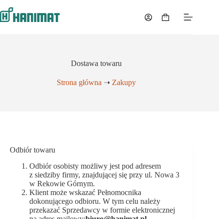
Przejdź
do
Koszyk
treści
Dostawa towaru
Strona główna
➝
Zakupy
Odbiór towaru
Odbiór osobisty możliwy jest pod adresem
z siedziby firmy, znajdującej się przy ul. Nowa 3
w Rekowie Górnym.
Klient może wskazać Pełnomocnika
dokonującego odbioru. W tym celu należy
przekazać Sprzedawcy w formie elektronicznej
na adres mailowy:
biuro@hanimat.pl
,