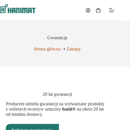
Przejdź
do
Koszyk
treści
Gwarancja
Strona główna
➝
Zakupy
20 lat gwarancji
Producent udziela gwarancji na wytwarzane produkty
z wtórnych tworzyw sztuczny
hanit®
na okres 20 lat
od terminu dostawy.