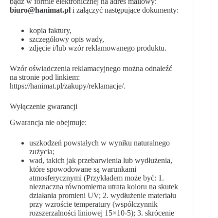
bądź w formie elektronicznej na adres mailowy:
biuro@hanimat.pl
i załączyć następujące dokumenty:
kopia faktury,
szczegółowy opis wady,
zdjęcie i/lub wzór reklamowanego produktu.
Wzór oświadczenia reklamacyjnego można odnaleźć
na stronie pod linkiem:
https://hanimat.pl/zakupy/reklamacje/.
Wyłączenie gwarancji
Gwarancja nie obejmuje:
uszkodzeń powstałych w wyniku naturalnego
zużycia;
wad, takich jak przebarwienia lub wydłużenia,
które spowodowane są warunkami
atmosferycznymi (Przykładem może być: 1.
nieznaczna równomierna utrata koloru na skutek
działania promieni UV; 2. wydłużenie materiału
przy wzroście temperatury (współczynnik
rozszerzalności liniowej 15×10-5); 3. skrócenie