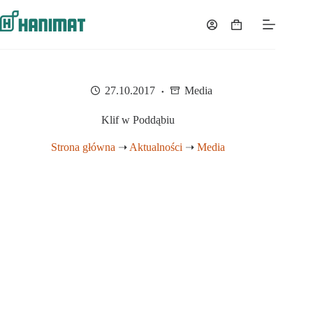
Przejdź
do
Koszyk
treści
27.10.2017
Media
Klif w Poddąbiu
Strona główna
➝
Aktualności
➝
Media