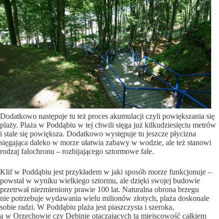
Dodatkowo następuje tu też proces akumulacji czyli powiększania się
plaży. Plaża w Poddąbiu w tej chwili sięga już kilkudziesięciu metrów
i stale się powiększa. Dodatkowo występuje tu jeszcze płycizna
sięgająca daleko w morze ułatwia zabawy w wodzie, ale też stanowi
rodzaj falochronu – rozbijającego sztormowe fale.
Klif w Poddąbiu jest przykładem w jaki sposób morze funkcjonuje –
powstał w wyniku wielkiego sztormu, ale dzięki swojej budowie
przetrwał niezmieniony prawie 100 lat. Naturalna obrona brzegu
nie potrzebuje wydawania wielu milionów złotych, plaża doskonale
sobie radzi. W Poddąbiu plaża jest piaszczysta i szeroka,
a w Orzechowie czy Dębinie otaczających tą miejscowość całkiem