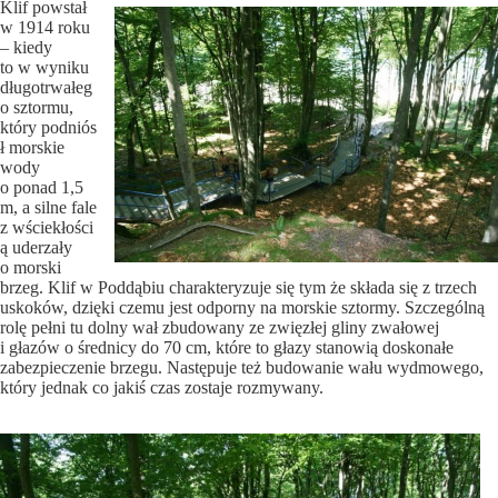
Klif powstał
w 1914 roku
– kiedy
to w wyniku
długotrwałeg
o sztormu,
który podniós
ł morskie
wody
o ponad 1,5
m, a silne fale
z wściekłości
ą uderzały
o morski
brzeg. Klif w Poddąbiu charakteryzuje się tym że składa się z trzech
uskoków, dzięki czemu jest odporny na morskie sztormy. Szczególną
rolę pełni tu dolny wał zbudowany ze zwięzłej gliny zwałowej
i głazów o średnicy do 70 cm, które to głazy stanowią doskonałe
zabezpieczenie brzegu. Następuje też budowanie wału wydmowego,
który jednak co jakiś czas zostaje rozmywany.