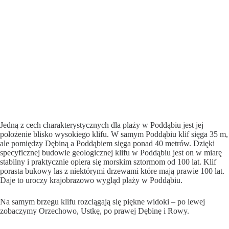
Jedną z cech charakterystycznych dla plaży w Poddąbiu jest jej
położenie blisko wysokiego klifu. W samym Poddąbiu klif sięga 35 m,
ale pomiędzy Dębiną a Poddąbiem sięga ponad 40 metrów. Dzięki
specyficznej budowie geologicznej klifu w Poddąbiu jest on w miarę
stabilny i praktycznie opiera się morskim sztormom od 100 lat. Klif
porasta bukowy las z niektórymi drzewami które mają prawie 100 lat.
Daje to uroczy krajobrazowo wygląd plaży w Poddąbiu.
Na samym brzegu klifu rozciągają się piękne widoki – po lewej
zobaczymy Orzechowo, Ustkę, po prawej Dębinę i Rowy.