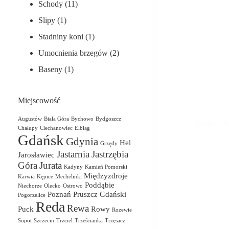
Schody
(11)
Slipy
(1)
Stadniny koni
(1)
Umocnienia brzegów
(2)
Baseny
(1)
Miejscowość
Augustów
Biała Góra
Bychowo
Bydgoszcz
Taras w Ju
Chałupy
Ciechanowiec
Elbląg
Gdańsk
Gdynia
Hel
Grzędy
Jastarnia
Jastrzębia
Jarosławiec
Góra
Jurata
Kadyny
Kamień Pomorski
Międzyzdroje
Karwia
Kępice
Mechelinki
Poddąbie
Niechorze
Olecko
Ostrowo
Poznań
Pruszcz Gdański
Pogorzelice
Reda
Rewa
Puck
Rowy
Rozewie
Sopot
Szczecin
Trzciel
Trześcianka
Trzęsacz