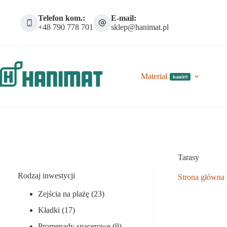
Przejdź
do
Telefon kom.:
E-mail:
treści
+48 790 778 701
sklep@hanimat.pl
Materiał
hanit®
Tarasy
Rodzaj inwestycji
Strona główna
Zejścia na plażę
(23)
Kładki
(17)
Promenady spacerowe
(9)